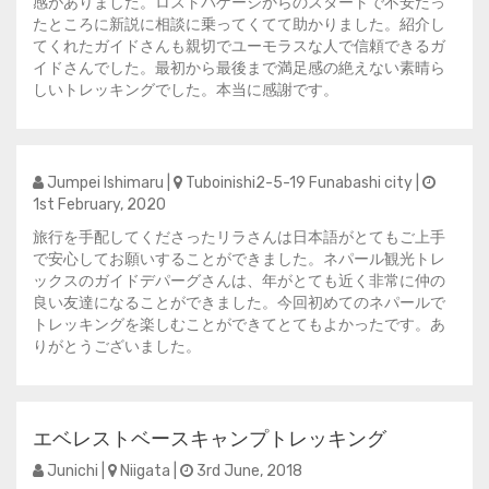
感がありました。ロストバゲージからのスタートで不安だっ
たところに新説に相談に乗ってくてて助かりました。紹介し
てくれたガイドさんも親切でユーモラスな人で信頼できるガ
イドさんでした。最初から最後まで満足感の絶えない素晴ら
しいトレッキングでした。本当に感謝です。
Jumpei Ishimaru |
Tuboinishi2-5-19 Funabashi city |
1st February, 2020
旅行を手配してくださったリラさんは日本語がとてもご上手
で安心してお願いすることができました。ネパール観光トレ
ックスのガイドデパーグさんは、年がとても近く非常に仲の
良い友達になることができました。今回初めてのネパールで
トレッキングを楽しむことができてとてもよかったです。あ
りがとうございました。
エベレストベースキャンプトレッキング
Junichi |
Niigata |
3rd June, 2018