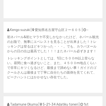
Kengo suzuki |
愛知県名古屋守山区２ー６０５ |
-
初ネパール&初ヒマラヤ不安しかなかったけど、ネパール観光
のお陰で、無事にエベレストを見ることが出来ました！トレ
ッキングは登るほどキツかった・・・。でも、カラパヌール
からの日の出は最高でした！！！またネパール必ずきます！
トレッキングポイントとしては、1日に５００m以上登らな
い。昼間に食べ過ぎないこと、また、４５００m地点くらい
で非常にキツくなるけど、最後まで諦めない事！ガイドのゴ
クールさんは最後まで丁寧に自分たちの面倒を見てくれて、
ピークハントにはかかせない存在でした。
Tadamune Okuma |
5-21-34 Adatiku toneri |
1st