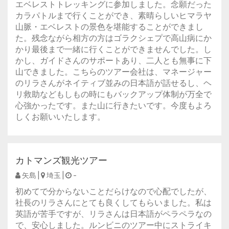
エベレストトレッキングに参加しました。念願だった
カラパトルまで行くことができ、素晴らしいヒマラヤ
山脈・エベレストの景色を堪能することができまし
た。残念ながら相方の方はゴラクシェプで高山病にか
かり最後まで一緒に行くことができませんでした。し
かし、ガイドさんのサポートあり、二人とも無事に下
山できました。こちらのツアー会社は、マネージャー
のリラさんがネイティブ並みの日本語が話せるし、ヘ
リ救助などもしもの時にもバックアップ体制が万全で
心強かったです。また山に行きたいです。今度もよろ
しくお願いいたします。
カトマンズ観光ツアー
矢島 |
埼玉 |
-
初めてで分からないことだらけなので心配でしたが、
社長のリラさんにとても良くしてもらいました。私は
英語が苦手ですが、リラさんは日本語がペラペラなの
で、安心しました。ルンビニのツアー中にストライキ