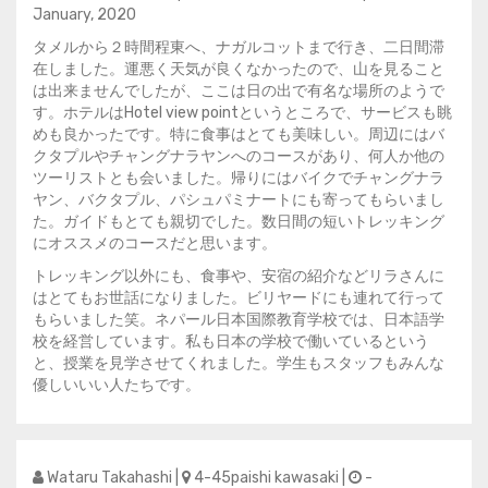
January, 2020
タメルから２時間程東へ、ナガルコットまで行き、二日間滞
在しました。運悪く天気が良くなかったので、山を見ること
は出来ませんでしたが、ここは日の出で有名な場所のようで
す。ホテルはHotel view pointというところで、サービスも眺
めも良かったです。特に食事はとても美味しい。周辺にはバ
クタプルやチャングナラヤンへのコースがあり、何人か他の
ツーリストとも会いました。帰りにはバイクでチャングナラ
ヤン、バクタプル、パシュパミナートにも寄ってもらいまし
た。ガイドもとても親切でした。数日間の短いトレッキング
にオススメのコースだと思います。
トレッキング以外にも、食事や、安宿の紹介などリラさんに
はとてもお世話になりました。ビリヤードにも連れて行って
もらいました笑。ネパール日本国際教育学校では、日本語学
校を経営しています。私も日本の学校で働いているという
と、授業を見学させてくれました。学生もスタッフもみんな
優しいいい人たちです。
Wataru Takahashi |
4-45paishi kawasaki |
-