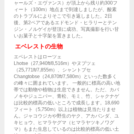
ャールズ・エヴァンス）が頂上から残り約300フ
ィート（100m）地点まで到達しましたが、酸素
のトラブルによりそこで引き返しました。2日
後、第2ペアであるエドモンド・ヒラリーとテン
ジン・ノルゲイが登頂に成功、写真撮影を行い甘
いお菓子と十字架を置きました。
エベレストの生物
エベレストはローツェ
Lhotse（27,940ft/8,516m）やヌプツェ
（25,771ft/7,855m）、シャントブセ
Changtobse（24,870ft/7,580m）といった数多く
の峰々に囲まれています。 一般的に標高の高い地
帯では動物や植物は生息できません。ただ、カバ
ノキやジュニパー、青松、モミ、竹、シャクナゲ
は比較的標高の低いところで成長します。18,690
フィート（5,750m）以上は植物は見当たりませ
ん。ジャコウジカや野生のヤク、アカパンダ、ユ
キヒョウ、ヒマラヤグマ（ヒマラヤツキノワグ
マ）もまた生息しているのは比較的標高の低い土