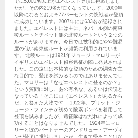
でに5,000名以上がエベレスト登頂に挑戦しまし
たが、その内219名が亡くなっています。2000年
以降になるとおよそ77パーセントの挑戦者が登頂
に成功しています。2007年には633名が記録され
ました。エベレストには主に、ネパール側の南東
稜ルートとチベット側の北稜ルートという２つの
ルートがありますが、今日では技術的にやや難易
度の低い南東稜ルートが頻繁に利用されていま
す。 北稜ルートは1921年ジョージ・マロリーが
イギリスのエベレスト偵察遠征の際に発見されま
した。この遠征は本格的な登頂のための調査が主
な目的で、登頂を試みるものではありませんでし
た。マロリーは「なぜエベレストに登るのか？」
という質問に対し、あの有名な、あるいは伝説と
なっている「そこに山（エベレスト）があるから
だ」と答えた人物です。 1922年、ブリット・ジ
ョージ・フィンチが初めて酸素ボンベを着用して
登頂を試みましたが、遠征隊はなだれによって成
功することはなりませんでした。 1924年にマロ
リーと彼のパートナーのアンドリュー・アーヴィ
ンが登頂に挑戦しましたが、生きて帰ることはな