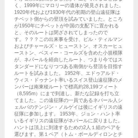
く、1999年にマロリーの遺体が発見されました。
1920年代および1930年代の初期の登山遠征隊は
チベット側からの登頂を試みていました。ところ
が1950年にチベットが中国の支配下に置かれる
と、そのルートは閉ざされてしまったので
す。？？？この出来事を受け、ビル・ティルマン
およびチャールズ・ヒューストン、オスカーヒュ
ーストン、ベスィー・コールズを含めた小規模隊
が、ネパールを経由したルート、つまり今ではス
タンダードになりつつある南側から登頂を目指す
ルートを試みました。 1952年、エドゥアルド・
ウィス・ドゥナント率いるスイス登山遠征隊のメ
ンバーは南東稜ルートで標高約28,199フィート
（8,595m）にまで到達し、新たな記録を打ち立
てました。この遠征隊の一員であるネパール人シ
ェルパのテンジン・ノルゲイは後にイギリスの遠
征隊に参加します。 1953年、ジョン・ハント率
いるイギリスの遠征隊がネパールに戻りました。
ハントは頂上に到達するための2人１組のペアを
選びます。第１ペア（トム・ボールディロンとチ