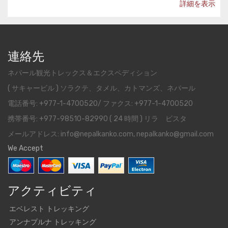
詳細を表示
連絡先
ネパール観光トレックス＆エクスペディション
( サキャービル ) ソラクテ、タメル、カトマンズ、ネパール
電話番号: +977-1-4700520/ ファクス: +977-1-4700520
携帯番号: +977-98510-82990 ( 24 時間 ) リラ ビスタ
メールアドレス: info@nepalkanko.com, nepalkanko@gmail.com
We Accept
アクティビティ
エベレスト トレッキング
アンナプルナ トレッキング