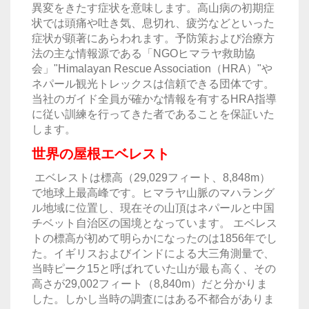
異変をきたす症状を意味します。高山病の初期症
状では頭痛や吐き気、息切れ、疲労などといった
症状が顕著にあらわれます。予防策および治療方
法の主な情報源である「NGOヒマラヤ救助協
会」"Himalayan Rescue Association（HRA）"や
ネパール観光トレックスは信頼できる団体です。
当社のガイド全員が確かな情報を有するHRA指導
に従い訓練を行ってきた者であることを保証いた
します。
世界の屋根エベレスト
エベレストは標高（29,029フィート、8,848m）
で地球上最高峰です。ヒマラヤ山脈のマハラング
ル地域に位置し、現在その山頂はネパールと中国
チベット自治区の国境となっています。 エベレス
トの標高が初めて明らかになったのは1856年でし
た。イギリスおよびインドによる大三角測量で、
当時ピーク15と呼ばれていた山が最も高く、その
高さが29,002フィート（8,840m）だと分かりま
した。しかし当時の調査にはある不都合がありま