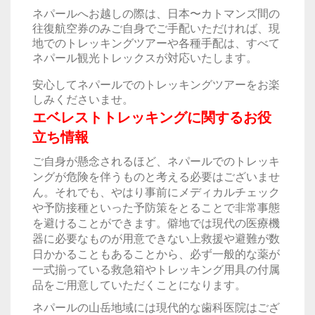
ネパールへお越しの際は、日本〜カトマンズ間の
往復航空券のみご自身でご手配いただければ、現
地でのトレッキングツアーや各種手配は、すべて
ネパール観光トレックスが対応いたします。
してネパールでのトレッキングツアーをお
安心
楽
しみくださいませ
。
エベレストトレッキングに関するお役
立ち情報
ご自身が懸念されるほど、ネパールでのトレッキ
ングが危険を伴うものと考える必要はございませ
ん。それでも、やはり事前にメディカルチェック
や予防接種といった予防策をとることで非常事態
を避けることができます。僻地では現代の医療機
器に必要なものが用意できない上救援や避難が数
日かかることもあることから、必ず一般的な薬が
一式揃っている救急箱やトレッキング用具の付属
品をご用意していただくことになります。
ネパールの山岳地域には現代的な歯科医院はござ