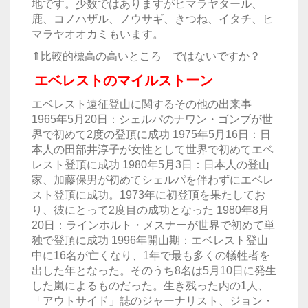
地です。少数ではありますがヒマラヤタール、
鹿、コノハザル、ノウサギ、きつね、イタチ、ヒ
マラヤオオカミもいます。
⇑比較的標高の高いところ ではないですか？
エベレストのマイルストーン
エベレスト遠征登山に関するその他の出来事
1965年5月20日：シェルパのナワン・ゴンブが世
界で初めて2度の登頂に成功 1975年5月16日：日
本人の田部井淳子が女性として世界で初めてエベ
レスト登頂に成功 1980年5月3日：日本人の登山
家、加藤保男が初めてシェルパを伴わずにエベレ
スト登頂に成功。1973年に初登頂を果たしてお
り、彼にとって2度目の成功となった 1980年8月
20日：ラインホルト・メスナーが世界で初めて単
独で登頂に成功 1996年開山期：エベレスト登山
中に16名が亡くなり、1年で最も多くの犠牲者を
出した年となった。そのうち8名は5月10日に発生
した嵐によるものだった。生き残った内の1人、
「アウトサイド」誌のジャーナリスト、ジョン・