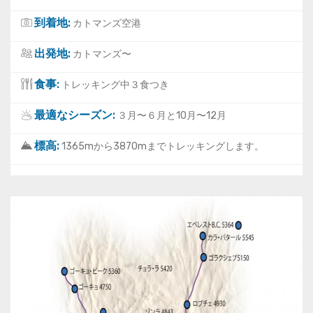
到着地:
カトマンズ空港
出発地:
カトマンズ〜
食事:
トレッキング中３食つき
最適なシーズン:
３月〜６月と10月〜12月
標高:
1365mから3870mまでトレッキングします。