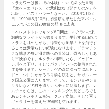
クラカワーは後に彼の体験について綴った書籍
「空へ－エベレストの悲劇はなぜ起きたのか」を
出版し、ベストセラーとなった。 2010年5月22
日：1990年5月10日に初登頂を果たしたアパ・シ
ェルパがこの日20度目の登頂に成功。
エベレストトレッキング8日間は、ルクラへの刺
激的なフライトから始まります。平行する山のパ
ノラマを眺めながら、緑豊かな風景の上を飛行す
ることは素晴らしい経験になります。ドラマチッ
クな地形の狭い滑走路への着陸は、恐ろしくもあ
り冒険的です。ルクラへ到着したら、ドゥドゥコ
シ川へと下り、そしてパクディンへの整備された
道を登ります。シャクナゲの森に沿って進みドゥ
ドゥコシ川にかかる吊り橋を渡ると、サガルマー
タ国立公園に入ります。そして、モンジョやジョ
ルサレなどの村を通りナムチェに到着します。ナ
ムチェからは、このトレッキングの見どころでも
あるシャンボチェ空港、クンデ病院、そして写真
ギャラリーを備えた博物館を訪れます。