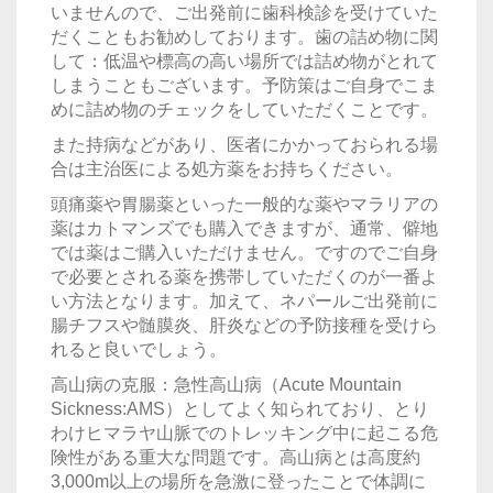
いませんので、ご出発前に歯科検診を受けていた
だくこともお勧めしております。歯の詰め物に関
して：低温や標高の高い場所では詰め物がとれて
しまうこともございます。予防策はご自身でこま
めに詰め物のチェックをしていただくことです。
また持病などがあり、医者にかかっておられる場
合は主治医による処方薬をお持ちください。
頭痛薬や胃腸薬といった一般的な薬やマラリアの
薬はカトマンズでも購入できますが、通常、僻地
では薬はご購入いただけません。ですのでご自身
で必要とされる薬を携帯していただくのが一番よ
い方法となります。加えて、ネパールご出発前に
腸チフスや髄膜炎、肝炎などの予防接種を受けら
れると良いでしょう。
高山病の克服：急性高山病（Acute Mountain
Sickness:AMS）としてよく知られており、とり
わけヒマラヤ山脈でのトレッキング中に起こる危
険性がある重大な問題です。高山病とは高度約
3,000m以上の場所を急激に登ったことで体調に