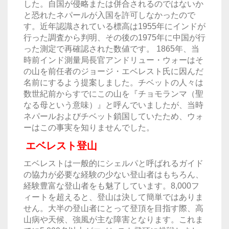
した。自国が侵略または併合されるのではないか
と恐れたネパールが入国を許可しなかったので
す。近年認識されている標高は1955年にインドが
行った調査から判明、その後の1975年に中国が行
った測定で再確認された数値です。 1865年、当
時前インド測量局長官アンドリュー・ウォーはそ
の山を前任者のジョージ・エベレスト氏に因んだ
名前にするよう提案しました。チベットの人々は
数世紀前からすでにこの山を『チョモランマ（聖
なる母という意味）』と呼んでいましたが、当時
ネパールおよびチベット鎖国していたため、ウォ
ーはこの事実を知りませんでした。
エベレスト登山
エベレストは一般的にシェルパと呼ばれるガイド
の協力が必要な経験の少ない登山者はもちろん、
経験豊富な登山者をも魅了しています。8,000フ
ィートを超えると、登山は決して簡単ではありま
せん。大半の登山者にとって登頂を目指す際、高
山病や天候、強風が主な障害となります。これま