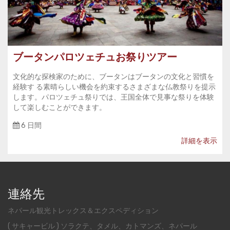
ブータンパロツェチュお祭りツアー
文化的な探検家のために、ブータンはブータンの文化と習慣を
経験す る素晴らしい機会を約束するさまざまな仏教祭りを提示
します。パロツェチュ祭りでは、王国全体で見事な祭りを体験
して楽しむことができます。
6 日間
詳細を表示
連絡先
ネパール観光トレックス＆エクスペディション
( サキャービル ) ソラクテ、タメル、カトマンズ、ネパール