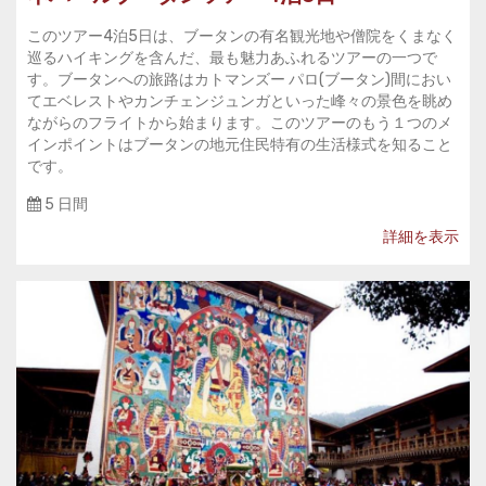
このツアー4泊5日は、ブータンの有名観光地や僧院をくまなく
巡るハイキングを含んだ、最も魅力あふれるツアーの一つで
す。ブータンへの旅路はカトマンズー パロ(ブータン)間におい
てエベレストやカンチェンジュンガといった峰々の景色を眺め
ながらのフライトから始まります。このツアーのもう１つのメ
インポイントはブータンの地元住民特有の生活様式を知ること
です。
5 日間
詳細を表示