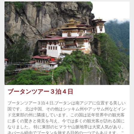
ブータンツアー３泊４日
ブータンツアー３泊４日,ブータンは南アジアに位置する美しい
国です。 北は中国、その他はシッキム州やアッサム州などイン
ド北東部の州に隣接しています。この国は近年世界中の観光客
に多くの驚きと発見を与え、今では多くの観光客が訪れる国に
なりました。 特に東部のヒマラヤ山脈地帯は大変人気があり、
ネパール経由でブータンを旅する目的の一つでもあります。こ