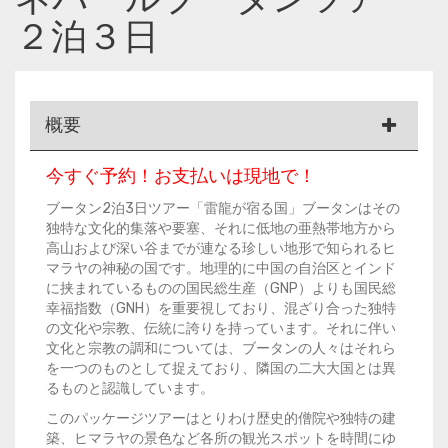
２泊３日
概要
今すぐ予約！お支払いは現地で！
ブータン2泊3日ツアー「雷龍が宿る国」ブータンはその
独特な文化的集落や要塞、それに低地の亜熱帯地方から
高山および深い谷までが連なる珍しい地形で知られるヒ
マラヤの神秘の国です。地理的に中国の自治区とインド
に挟まれているものの国民総生産（GNP）よりも国民総
幸福指数（GNH）を重要視しており、混ざり合った独特
の文化や宗教、伝統に誇りを持っています。それに伴い
文化と宗教の調和については、ブータンの人々はそれら
を一つのものとして捉えており、隣国の二大大国とは異
るものと認識しています。
このパッケージツアーはとりわけ歴史的僧院や独特の建
築、ヒマラヤの景色など各所の観光スポットを時間にゆ