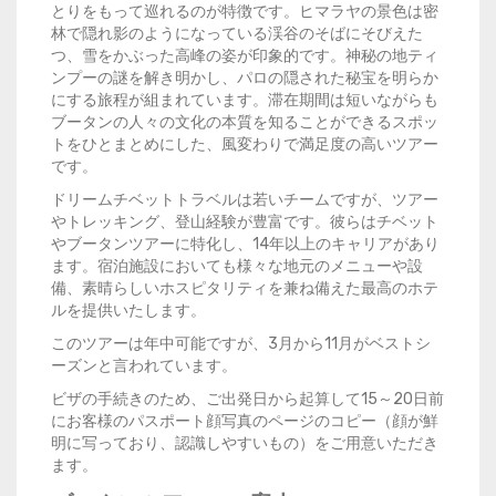
とりをもって巡れるのが特徴です。ヒマラヤの景色は密
林で隠れ影のようになっている渓谷のそばにそびえた
つ、雪をかぶった高峰の姿が印象的です。神秘の地ティ
ンプーの謎を解き明かし、パロの隠された秘宝を明らか
にする旅程が組まれています。滞在期間は短いながらも
ブータンの人々の文化の本質を知ることができるスポッ
トをひとまとめにした、風変わりで満足度の高いツアー
です。
ドリームチベットトラベルは若いチームですが、ツアー
やトレッキング、登山経験が豊富です。彼らはチベット
やブータンツアーに特化し、14年以上のキャリアがあり
ます。宿泊施設においても様々な地元のメニューや設
備、素晴らしいホスピタリティを兼ね備えた最高のホテ
ルを提供いたします。
このツアーは年中可能ですが、3月から11月がベストシ
ーズンと言われています。
ビザの手続きのため、ご出発日から起算して15～20日前
にお客様のパスポート顔写真のページのコピー（顔が鮮
明に写っており、認識しやすいもの）をご用意いただき
ます。