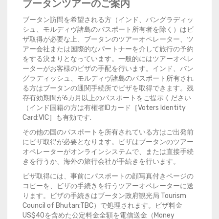
ブータンツアーのご案内
ブータン訪問を希望される方（インド、バングラディッ
シュ、モルディヴ諸島のパスポート所有者を除く）はビ
ザ取得が必要な上、ブータンのツアーオペレーター、ツ
アー会社または国際的なパートナーを介して旅行の予約
をする決まりとなっています。一般的にはツアーオペレ
ーターがお客様のビザの手配を行います。インド、バン
グラディッシュ、モルディヴ諸島のパスポート所有され
る方はブータンの通関手続所でビザを取得できます。残
存有効期間が6カ月以上のパスポートをご提示ください
（インド国籍の方は有権者IDカード［Voters Identity
Card:VIC］も有効です.
その他の国のパスポートを所有されている方はご出発前
にビザ取得が必要となります。ビザはブータンのツアー
オペレーターがオンラインシステムで、または直接手続
きを行うか、海外の旅行会社が手続きを行います。
ビザ取得には、事前にパスポートの顔写真付きページの
コピーを、ビザの手続きを行うツアーオペレーターに送
ります。ビザの手続きはブータン政府観光局 Tourism
Council of Bhutan:TBC）で処理されます。ビザ料金
US$40を含めた公定料金全額を電信送金（Money