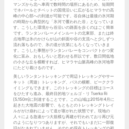
マンズから北へ車両で数時間の場所にあるため、短期間
でネパールとチベットの国境沿いに広がるヒマラヤの高
峰の中心部への到達が可能です。谷自体は最後の氷河期
の時期から典型的な「氷河で覆われた谷」となっていま
す。こうした環境から谷沿いの路面を歩くのはごく簡単
です。ランタンバレーメインルートの北東部、または終
点地帯は氷のかけらが山の斜面や谷の支流へと少しずつ
流れ落ちるので、氷の道が次第にもろくなっていきま
す。こうした事態がランタンバレーをコンパクトかつ変
化に富み、おもしろいと思わせる所以です。数日間低地
の小さな丘を横断すれば、ヒマラヤ山脈高峰の氷河地帯
にたどり着けるのです。
美しいランタントレッキングで周辺トレッキングやサー
キット（周遊）トレッキング、パスの横断、ピーククラ
イミングもできます。このトレッキングの目標はコース
をひたすら進み、最終目的地ツェルゴ・リ Tserko Ri
(5,150m)に到達することです。この山域は2015年4月に
起きた大地震の影響で、もともとのトレッキングトレイ
ルががけ崩れによって道が塞がれた状態です。現地の
人々による急速かつ大規模な再建が行われており再び元
のようになりつつありますが、それでもいまだに一部復
旧がなされていません。そのため現在トレッキングの初