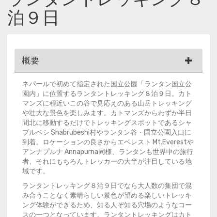
泊９日
概要
ネパールで初めて指定された国立公園「ランタン国立公
園内」に位置するランタントレッキング８泊９日。カト
マンズに程近いこの谷で見応えのある山岳トレッキング
や壮大な景色を楽しみます。カトマンズからわずか半日
間北に移動するだけでトレッキングスポットであるシャ
ブルベシ Shabrubeshi村やランタン谷・国立公園入口に
到着。ロケーションの良さからエベレスト Mt.Everestや
アンナプルナ Annapurna同様、ランタンも世界中の旅行
者、それにもちろんトレッカーの大半が注目している地
域です。
ランタントレッキング８泊９日でなら大人数の集団で混
み合うことなく素晴らしい景色が望める楽しいトレッキ
ング体験ができるため、知る人ぞ知る穴場のようなコー
スの一つとなっています。ランタントレッキングはカト