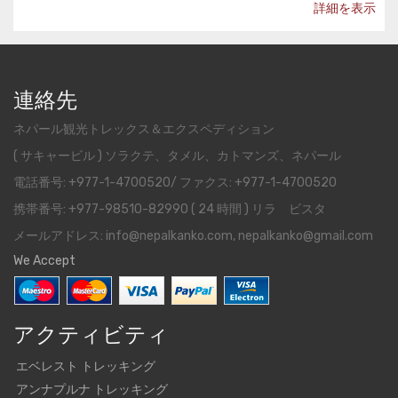
詳細を表示
連絡先
ネパール観光トレックス＆エクスペディション
( サキャービル ) ソラクテ、タメル、カトマンズ、ネパール
電話番号: +977-1-4700520/ ファクス: +977-1-4700520
携帯番号: +977-98510-82990 ( 24 時間 ) リラ ビスタ
メールアドレス: info@nepalkanko.com, nepalkanko@gmail.com
We Accept
アクティビティ
エベレスト トレッキング
アンナプルナ トレッキング