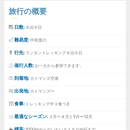
旅行の概要
日数:
８泊９日
難易度:
中程度の
行先:
ランタントレッキング８泊９日
催行人数:
お一人から参加できます。
到着地:
カトマンズ空港
出発地:
カトマンズ〜
食事:
トレッキング中３食つき
最適なシーズン:
３月〜８月と9月〜12月
標高:
1000mからだいたい５１５０mまで