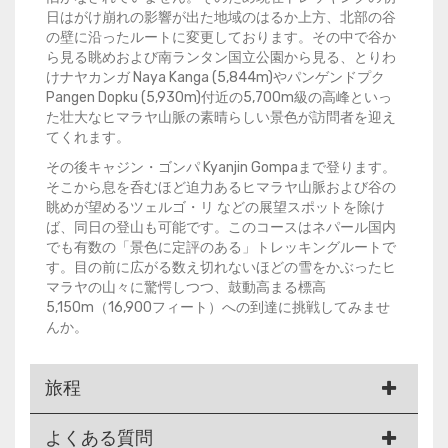
日はがけ崩れの影響が出た地域のはるか上方、北部の谷
の壁に沿ったルートに変更しております。その中で谷か
ら見る眺めおよび南ランタン国立公園から見る、とりわ
けナヤカンガ Naya Kanga (5,844m)やパンゲンドプク
Pangen Dopku (5,930m)付近の5,700m級の高峰といっ
た壮大なヒマラヤ山脈の素晴らしい景色が訪問者を迎え
てくれます。
その後キャジン・ゴンパ Kyanjin Gompaまで登ります。
そこから息を呑むほど迫力あるヒマラヤ山脈および谷の
眺めが望めるツェルゴ・リ などの展望スポットを除け
ば、同日の登山も可能です。このコースはネパール国内
でも有数の「景色に定評のある」トレッキングルートで
す。目の前に広がる数え切れないほどの雪をかぶったヒ
マラヤの山々に驚愕しつつ、鼓動高まる標高
5,150m（16,900フィート）への到達に挑戦してみませ
んか。
旅程
よくある質問