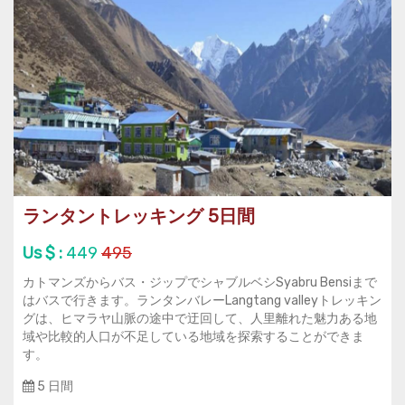
ランタントレッキング 5日間
Us $ :
449
495
カトマンズからバス・ジップでシャブルベシSyabru Bensiまで
はバスで行きます。ランタンバレーLangtang valleyトレッキン
グは、ヒマラヤ山脈の途中で迂回して、人里離れた魅力ある地
域や比較的人口が不足している地域を探索することができま
す。
5 日間