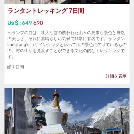
ランタントレッキング 7日間
Us $ :
649
690
ヘランブの谷は、壮大な雪の覆われた山々の見事な景色と自然
の美しさ、それに素晴らしい気候で非常に有名です。ランタン
Langtangやゴサインクンダと比べて山の景色に欠けているもの
の、村の生活を見渡すことができる文化の的なトレッキングで
す。
7 日間
詳細を表示