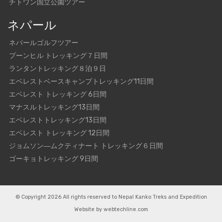
チトワン国立公園ツアー
ネパール
ネパールゴルフツアー
プーンヒル トレッキング７日間
ランタントレッキング８泊９日
エベレストベースキャンプトレッキング11日間
エベレスト トレッキング 6日間
マナスルトレッキング13日間
エベレストトレッキング13日間
エベレスト トレッキング 12日間
ジョムソン―ムクティナート トレッキング６日間
ゴーキョトレッキング 9日間
© Copyright 2026 All rights reserved to
Nepal Kanko Treks and Expedition
Website by
webtechline.com