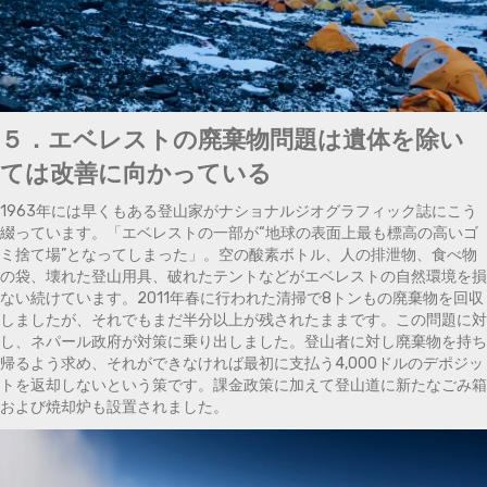
５．エベレストの廃棄物問題は遺体を除い
ては改善に向かっている
1963年には早くもある登山家がナショナルジオグラフィック誌にこう
綴っています。「エベレストの一部が“地球の表面上最も標高の高いゴ
ミ捨て場”となってしまった」。空の酸素ボトル、人の排泄物、食べ物
の袋、壊れた登山用具、破れたテントなどがエベレストの自然環境を損
ない続けています。2011年春に行われた清掃で8トンもの廃棄物を回収
しましたが、それでもまだ半分以上が残されたままです。この問題に対
し、ネパール政府が対策に乗り出しました。登山者に対し廃棄物を持ち
帰るよう求め、それができなければ最初に支払う4,000ドルのデポジッ
トを返却しないという策です。課金政策に加えて登山道に新たなごみ箱
および焼却炉も設置されました。