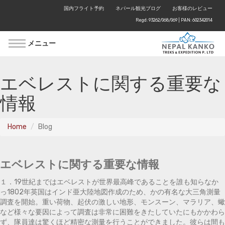
国内フライト予約
ネパール観光ブログ
お客様のレビュー
Regd: 93262/068/069 | PAN: 602342014
メニュー
エベレストに関する重要な
情報
Home
Blog
エベレストに関する重要な情報
１．19世紀まではエベレストが世界最高峰であることを誰も知らなか
っ1802年英国はインド亜大陸地図作成のため、かの有名な大三角測量
調査を開始。重い荷物、起伏の激しい地形、モンスーン、マラリア、蠍
など様々な要因によって調査は非常に困難をきたしていたにもかかわら
ず、隊員達は驚くほど精密な測量を行うことができました。彼らは間も