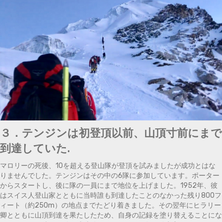
３．テンジンは初登頂以前、山頂寸前にまで
到達していた.
マロリーの死後、10を超える登山隊が登頂を試みましたが成功とはな
りませんでした。テンジンはその中の6隊に参加しています。ポーター
からスタートし、後に隊の一員にまで地位を上げました。1952年、彼
はスイス人登山家とともに当時誰も到達したことのなかった残り800フ
ィート（約250m）の地点までたどり着きました。その翌年にヒラリー
卿とともに山頂到達を果たしたため、自身の記録を塗り替えることにな