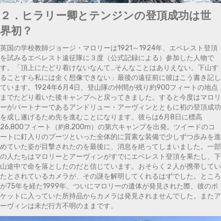
２．ヒラリー卿とテンジンの登頂成功は世
界初？
英国の学校教師ジョージ・マロリーは1921～1924年、エベレスト登頂
を試みるエベレスト遠征隊に３度（公式記録による）参加した人物で
す。「頂上にたどり着けないなんて…そんなことはありえない。下山す
ることすら私には全く想像できない」最後の遠征前に彼はこう書き記し
ています。1924年6月4日、登山隊の仲間が残り約900フィートの地点
までたどり着いた後キャンプへと戻ってきました。すると今度はマロリ
ーがパートナーであるアンドリュー・アーヴィンとともに初の登頂成功
を成し遂げるため先を進むことになります。彼らは6月8日に標高
26,800フィート（約8,200m）の第六キャンプを出発。ツイードのコ
ートに釘入りのブーツといった全体的に質素な装備で少しずつ歩みを進
めていた姿が目撃されたのを最後に、消息を絶ってしまいました。一部
の人たちはマロリーとアーヴィンがすでにエベレスト登頂を果たし、下
山途中で命を落としたのだと信じています。おそらく２人が携帯してい
たとされているカメラが、その謎を解明してくれるはずでした。ところ
が75年を経た1999年、ついにマロリーの遺体が発見された際、彼のポ
ケットに入っていた所持品からカメラは発見されませんでした。またア
ーヴィンは未だ行方不明のままです。