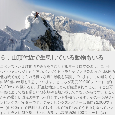
６．山頂付近で生息している動物もいる
エベレストおよび周辺の峰々を含むサガルマータ国立公園は、ユキヒョ
ウやジャコウジカからアカパンダやヒマラヤヤギまで公園内でも比較的
低地域で見かけられる様々な野生動物を保護しています。この辺りでは
約150種の鳥類も生息しています。ところが高度20,000フィート（約
6,100m）を超えると、野生動物はほとんど確認されません。そこは万
年雪によって最も厳しい地衣類や苔類が成長できないからです。ところ
がその厳しい環境の中でも生息している生物もいます。その一つがジャ
ンピングスパイダーです。ジャンピングスパイダーは高度22,000フィ
ー（6,700m）で観測されており、風で飛ばされてくる虫を食べていま
す。カラスに似た鳥、キバシガラスも高度約26,500フィート（約