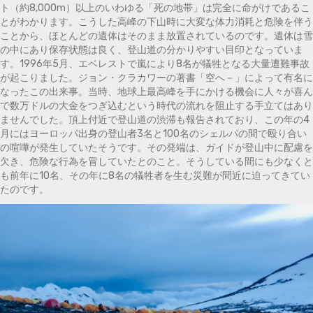
ト（約8,000m）以上のいわゆる「死の地帯」は完全に命がけであるこ
とがわかります。こうした高峰の下山時に大変な体力消耗と危険を伴う
ことから、ほとんどの遺体はそのまま放置されているのです。遺体は雪
の中にあり保存状態は良く、登山道の分かりやすい目印となっていま
す。1996年5月、エベレストで嵐により8名が犠牲となる大量遭難事故
が起こりました。ジョン・クラカワーの著書「空へ－」によって有名に
なったこの出来事。当時、地球上最高峰を手にかける機会に人々が喜ん
で数万ドルの大金をつぎ込むという時代の流れを阻止する手立てはあり
ませんでした。頂上付近で登山道の渋滞も報告されており、この年の4
月にはヨーロッパ出身の登山者3名と100名のシェルパの間で殴り合い
の喧嘩が発生していたそうです。その発端は、ガイドが登山中に配慮を
欠き、危険な行為を冒していたとのこと。そうしている間にも少なくと
も前年に10名、その年に8名の犠牲者を生む災難が間近に迫ってきてい
たのです。