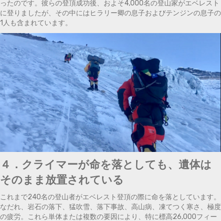
ったのです。彼らの登頂成功後、およそ4,000名の登山家がエベレスト
に登りましたが、その中にはヒラリー卿の息子およびテンジンの息子の
1人も含まれています。
４．クライマーが命を落としても、遺体は
そのまま放置されている
これまで240名の登山者がエベレスト登頂の際に命を落としています。
なだれ、岩石の落下、猛吹雪、落下事故、高山病、凍てつく寒さ、極度
の疲労。これら単体または複数の要因により、特に標高26,000フィー