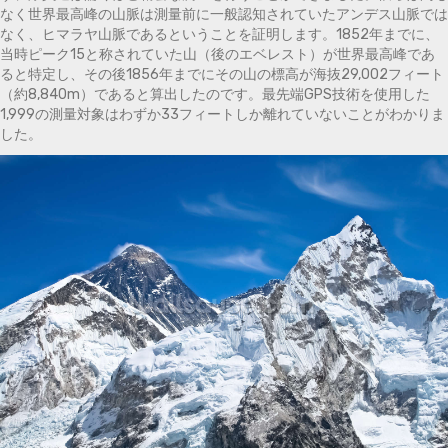
なく世界最高峰の山脈は測量前に一般認知されていたアンデス山脈では
なく、ヒマラヤ山脈であるということを証明します。1852年までに、
当時ピーク15と称されていた山（後のエベレスト）が世界最高峰であ
ると特定し、その後1856年までにその山の標高が海抜29,002フィート
（約8,840m）であると算出したのです。最先端GPS技術を使用した
1,999の測量対象はわずか33フィートしか離れていないことがわかりま
した。